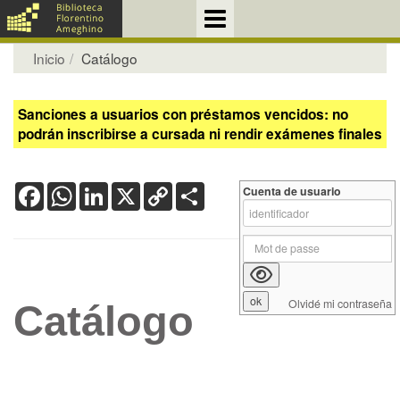
Inicio
Catálogo
Sanciones a usuarios con préstamos vencidos: no
podrán inscribirse a cursada ni rendir exámenes finales
Facebook
WhatsApp
LinkedIn
X
Copy
Share
Cuenta de usuario
Link
Olvidé mi contraseña
Catálogo