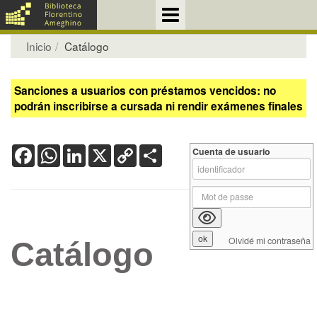
Inicio
Catálogo
Sanciones a usuarios con préstamos vencidos: no
podrán inscribirse a cursada ni rendir exámenes finales
Facebook
WhatsApp
LinkedIn
X
Copy
Share
Cuenta de usuario
Link
Olvidé mi contraseña
Catálogo