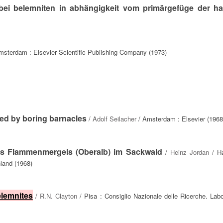
ei belemniten in abhängigkeit vom primärgefüge der har
msterdam : Elsevier Scientific Publishing Company (1973)
ed by boring barnacles
/
Adolf Seilacher
/ Amsterdam : Elsevier (1968
des Flammenmergels (Oberalb) im Sackwald
/
Heinz Jordan
/ Ha
land (1968)
lemnites
/
R.N. Clayton
/ Pisa : Consiglio Nazionale delle Ricerche. Labo