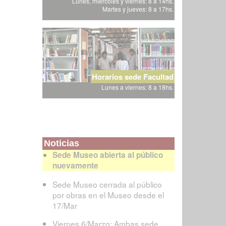
Lunes, miércoles y viernes: 8 a 14hs.
Martes y jueves: 8 a 17hs.
Horarios sede Facultad
Lunes a viernes: 8 a 18hs.
Noticias
Sede Museo abierta al público
nuevamente
Sede Museo cerrada al público
por obras en el Museo desde el
17/Mar
Viernes 6/Marzo: Ambas sede