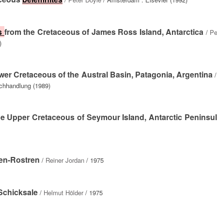
s
from the Cretaceous of James Ross Island, Antarctica
/
Pe
)
wer Cretaceous of the Austral Basin, Patagonia, Argentina
uchhandlung (1989)
he Upper Cretaceous of Seymour Island, Antarctic Peninsu
ten-Rostren
/
Reiner Jordan
/ 1975
Schicksale
/
Helmut Hölder
/ 1975