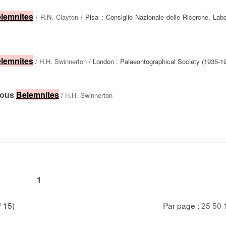
lemnites
/
R.N. Clayton
/ Pisa : Consiglio Nazionale delle Ricerche. Labo
lemnites
/
H.H. Swinnerton
/ London : Palaeontographical Society (1935-1
eous
Belemnites
/
H.H. Swinnerton
1
/ 15)
Par page :
25
50