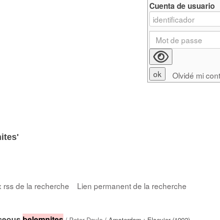
Cuenta de usuario
Olvidé mi con
ites'
x rss de la recherche
Lien permanent de la recherche
aceous
belemnites
/
Peter Doyle
/ Amsterdam : Elsevier (1992)