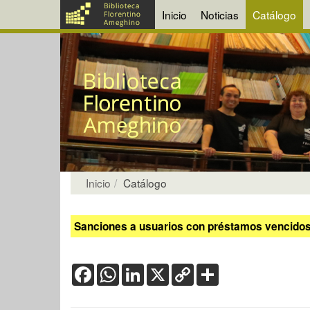
Inicio
Noticias
Catálogo
Inicio
Catálogo
Sanciones a usuarios con préstamos vencidos:
Facebook
WhatsApp
LinkedIn
X
Copy
Share
Link