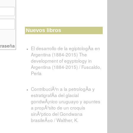
Nuevos libros
traseña
El desarrollo de la egiptologÃ­a en
Argentina (1884-2015) The
development of egyptology in
Argentina (1884-2015) / Fuscaldo,
Perla
ContribuciÃ³n a la petrologÃ­a y
estratigrafÃ­a del glacial
gondwÃ¡nico uruguayo y apuntes
a propÃ³sito de un croquis
sinÃ³ptico del Gondwana
brasileÃ±o / Walther, K.