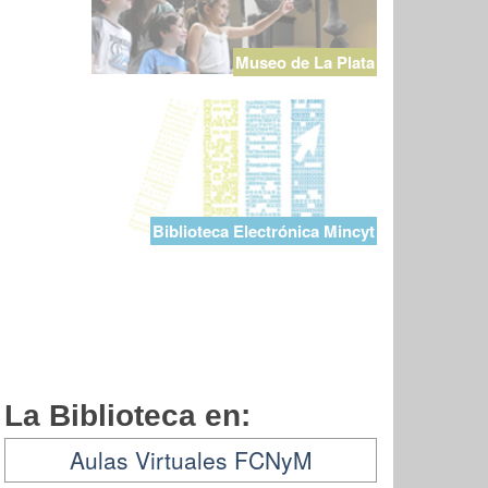
Museo de La Plata
Biblioteca Electrónica Mincyt
La Biblioteca en:
Aulas Virtuales FCNyM