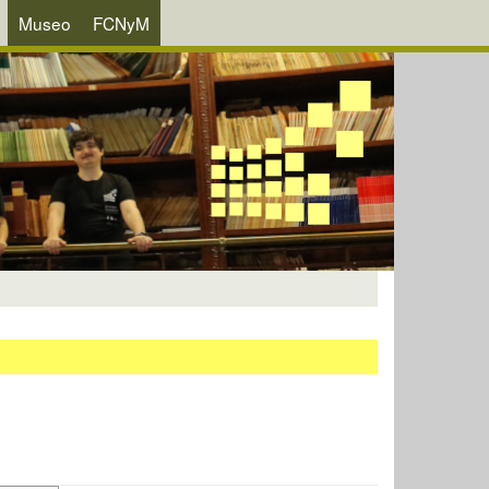
Museo
FCNyM