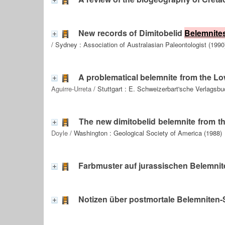
New records of Dimitobelid
Belemnite
/ Sydney : Association of Australasian Paleontologist (1990
A problematical belemnite from the Lo
Aguirre-Urreta
/ Stuttgart : E. Schweizerbart'sche Verlagsb
The new dimitobelid belemnite from t
Doyle
/ Washington : Geological Society of America (1988)
Farbmuster auf jurassischen Belemni
Notizen über postmortale Belemniten-