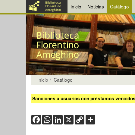
Inicio
Noticias
Catálogo
Inicio
Catálogo
Sanciones a usuarios con préstamos vencidos:
Facebook
WhatsApp
LinkedIn
X
Copy
Share
Link