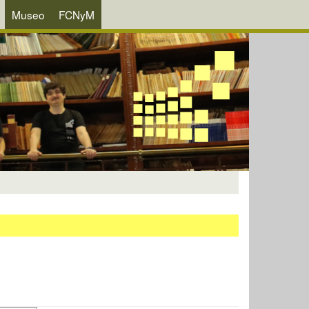
Museo
FCNyM