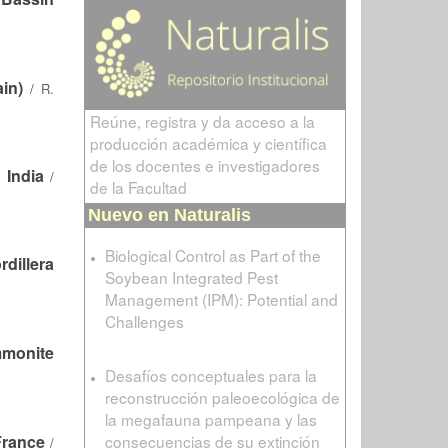
in)
/
R.
Reúne, registra y da acceso a la
producción académica y científica
de los docentes e investigadores
 India
/
de la Facultad
Nuevo en Naturalis
Biological Control as Part of the
dillera
Soybean Integrated Pest
Management (IPM): Potential and
Challenges
mmonite
Desafíos conceptuales para la
reconstrucción paleoecológica de
la megafauna pampeana y las
consecuencias de su extinción
France
/