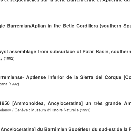
gic Barremian/Aptian in the Betic Cordillera (southern Spa
 cyst assemblage from subsurface of Palar Basin, southern
ty (1992)
remiense- Aptiense inferior de la Sierra del Corque [Cor
paña (1992)
1850 [Ammonoidea, Ancyloceratina] un très grande A
elanoy
/ Genève : Muséum d'Histoire Naturelle (1991)
ncyloceratina] du Barrémien Supérieur du sud-est de la 