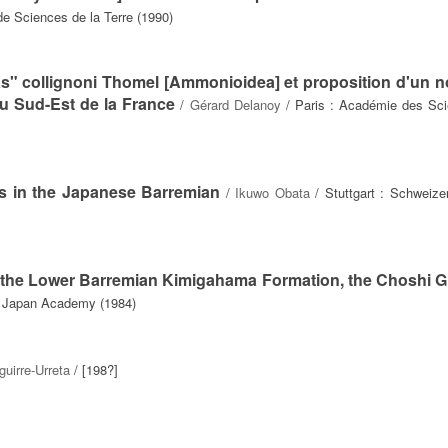
de Sciences de la Terre (1990)
as" collignoni Thomel [Ammonioidea] et proposition d'un 
u Sud-Est de la France
/
Gérard Delanoy
/ Paris : Académie des Sc
 in the Japanese Barremian
/
Ikuwo Obata
/ Stuttgart : Schweizer
m the Lower Barremian Kimigahama Formation, the Choshi G
: Japan Academy (1984)
guirre-Urreta
/ [198?]