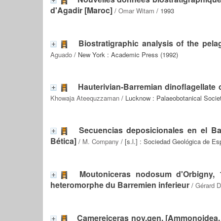
d'Agadir [Maroc]
/
Omar Witam
/ 1993
Biostratigraphic analysis of the pela
Aguado
/ New York : Academic Press (1992)
Hauterivian-Barremian dinoflagellate
Khowaja Ateequzzaman
/ Lucknow : Palaeobotanical Socie
Secuencias deposicionales en el Bar
Bética]
/
M. Company
/ [s.l.] : Sociedad Geológica de Es
Moutoniceras nodosum d'Orbigny, 
heteromorphe du Barremien inferieur
/
Gérard D
Camereiceras nov.gen. [Ammonoidea, A