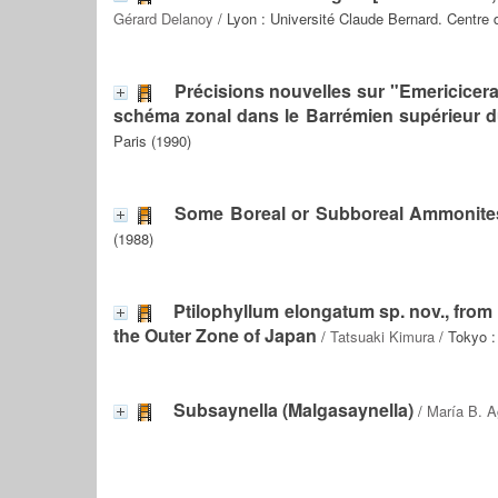
Gérard Delanoy
/ Lyon : Université Claude Bernard. Centre 
Précisions nouvelles sur "Emericicer
schéma zonal dans le Barrémien supérieur d
Paris (1990)
Some Boreal or Subboreal Ammonites
(1988)
Ptilophyllum elongatum sp. nov., fro
the Outer Zone of Japan
/
Tatsuaki Kimura
/ Tokyo 
Subsaynella (Malgasaynella)
/
María B. A