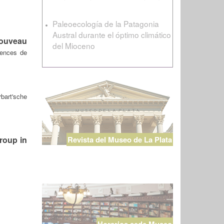
Paleoecología de la Patagonia
Austral durante el óptimo climático
nouveau
del Mioceno
iences de
bart'sche
Revista del Museo de La Plata
roup in
Horarios sede Museo