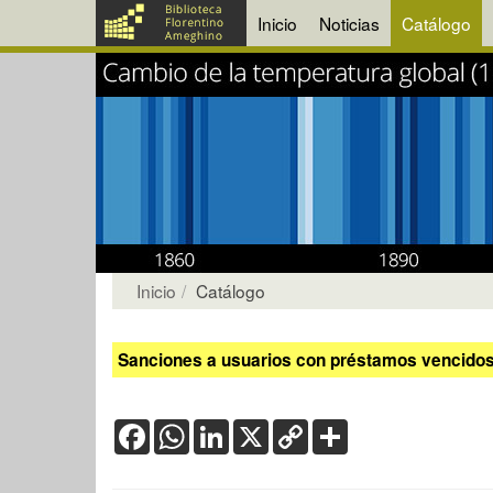
Inicio
Noticias
Catálogo
Inicio
Catálogo
Sanciones a usuarios con préstamos vencidos:
Facebook
WhatsApp
LinkedIn
X
Copy
Share
Link