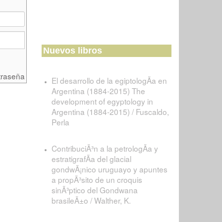
Nuevos libros
traseña
El desarrollo de la egiptologÃ­a en
Argentina (1884-2015) The
development of egyptology in
Argentina (1884-2015) / Fuscaldo,
Perla
ContribuciÃ³n a la petrologÃ­a y
estratigrafÃ­a del glacial
gondwÃ¡nico uruguayo y apuntes
a propÃ³sito de un croquis
sinÃ³ptico del Gondwana
brasileÃ±o / Walther, K.