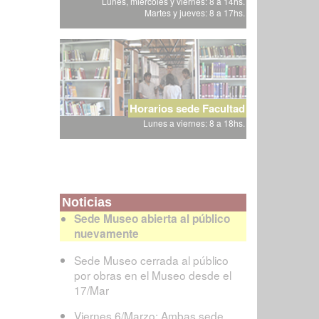
Lunes, miércoles y viernes: 8 a 14hs.
Martes y jueves: 8 a 17hs.
Horarios sede Facultad
Lunes a viernes: 8 a 18hs.
Noticias
Sede Museo abierta al público
nuevamente
Sede Museo cerrada al público
por obras en el Museo desde el
17/Mar
Viernes 6/Marzo: Ambas sede