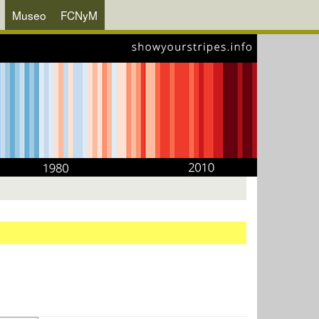
Museo
FCNyM