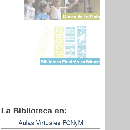
Museo de La Plata
Biblioteca Electrónica Mincyt
La Biblioteca en:
Aulas Virtuales FCNyM