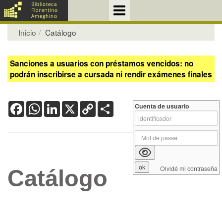
Inicio
Catálogo
Sanciones a usuarios con préstamos vencidos: no
podrán inscribirse a cursada ni rendir exámenes finales
Facebook
WhatsApp
LinkedIn
X
Copy
Share
Cuenta de usuario
Link
Olvidé mi contraseña
Catálogo