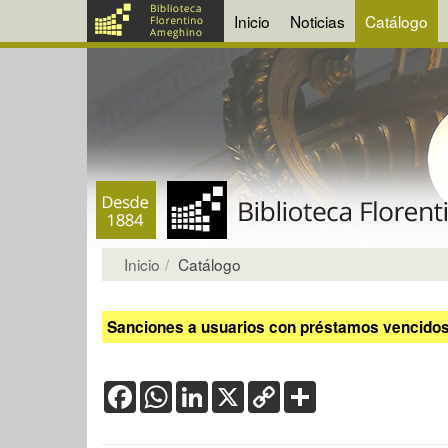
Inicio
Noticias
Catálogo
Inicio
Catálogo
Sanciones a usuarios con préstamos vencidos:
Facebook
WhatsApp
LinkedIn
X
Copy
Share
Link