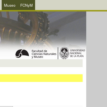
Museo
FCNyM