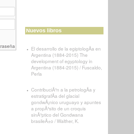
Nuevos libros
traseña
El desarrollo de la egiptologÃ­a en
Argentina (1884-2015) The
development of egyptology in
Argentina (1884-2015) / Fuscaldo,
Perla
ContribuciÃ³n a la petrologÃ­a y
estratigrafÃ­a del glacial
gondwÃ¡nico uruguayo y apuntes
a propÃ³sito de un croquis
sinÃ³ptico del Gondwana
brasileÃ±o / Walther, K.