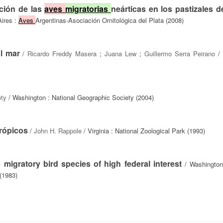
ación de las
aves
migratorias
neárticas en los pastizales d
ires :
Aves
Argentinas-Asociación Ornitológica del Plata (2008)
l mar
/
Ricardo Freddy Masera
;
Juana Lew
;
Guillermo Serra Peirano
/ 
ety
/ Washington : National Geographic Society (2004)
trópicos
/
John H. Rappole
/ Virginia : National Zoological Park (1993)
migratory bird species of high federal interest
/ Washington
 (1983)