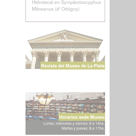
Hidrotecal en Symplectoscyphus
Milneanus (d' Orbigny)
Revista del Museo de La Plata
Horarios sede Museo
Lunes, miércoles y viernes: 8 a 14hs.
Martes y jueves: 8 a 17hs.