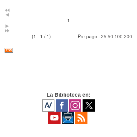
1
(1 - 1 / 1)
Par page :
25
50
100
200
La Biblioteca en: