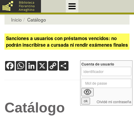
Inicio
Catálogo
Sanciones a usuarios con préstamos vencidos: no
podrán inscribirse a cursada ni rendir exámenes finales
Facebook
WhatsApp
LinkedIn
X
Copy
Share
Cuenta de usuario
Link
Olvidé mi contraseña
Catálogo