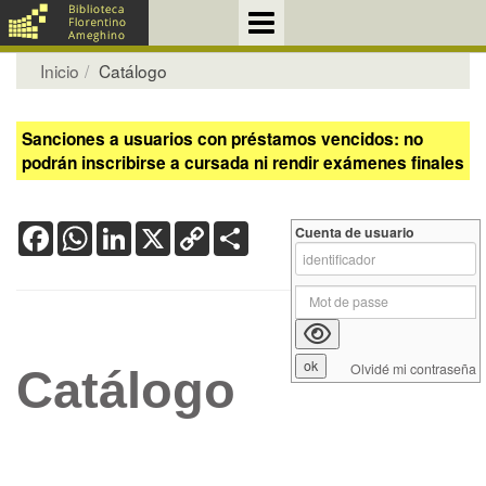
Inicio
Catálogo
Sanciones a usuarios con préstamos vencidos: no
podrán inscribirse a cursada ni rendir exámenes finales
Facebook
WhatsApp
LinkedIn
X
Copy
Share
Cuenta de usuario
Link
Olvidé mi contraseña
Catálogo