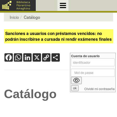
Inicio
Catálogo
Sanciones a usuarios con préstamos vencidos: no
podrán inscribirse a cursada ni rendir exámenes finales
Facebook
WhatsApp
LinkedIn
X
Copy
Share
Cuenta de usuario
Link
Olvidé mi contraseña
Catálogo