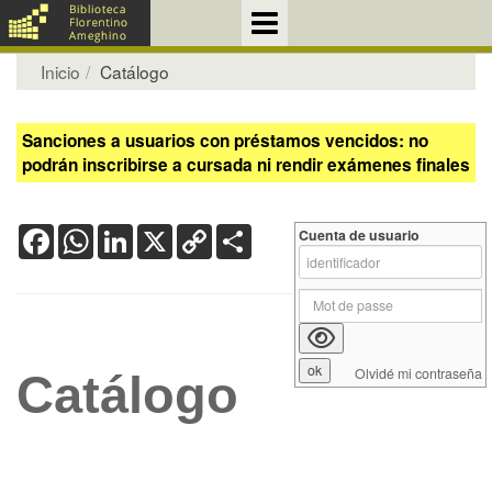
Inicio
Catálogo
Sanciones a usuarios con préstamos vencidos: no
podrán inscribirse a cursada ni rendir exámenes finales
Facebook
WhatsApp
LinkedIn
X
Copy
Share
Cuenta de usuario
Link
Olvidé mi contraseña
Catálogo