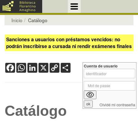
Inicio
Catálogo
Sanciones a usuarios con préstamos vencidos: no
podrán inscribirse a cursada ni rendir exámenes finales
Facebook
WhatsApp
LinkedIn
X
Copy
Share
Cuenta de usuario
Link
Olvidé mi contraseña
Catálogo