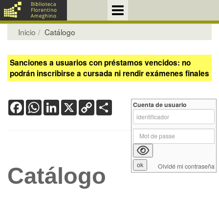
Inicio
Catálogo
Sanciones a usuarios con préstamos vencidos: no
podrán inscribirse a cursada ni rendir exámenes finales
Facebook
WhatsApp
LinkedIn
X
Copy
Share
Cuenta de usuario
Link
Olvidé mi contraseña
Catálogo