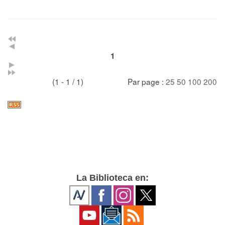
1
(1 - 1 / 1)
Par page :
25
50
100
200
La Biblioteca en: