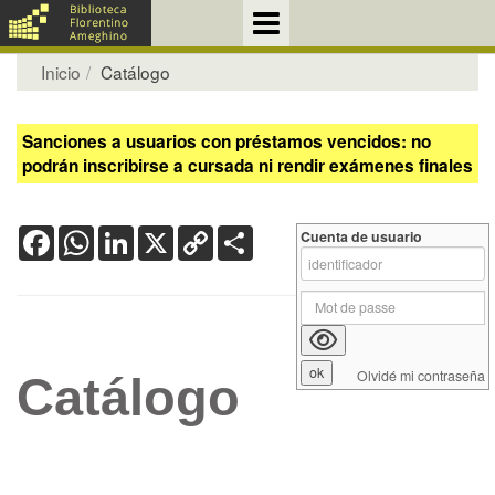
Inicio
Catálogo
Sanciones a usuarios con préstamos vencidos: no
podrán inscribirse a cursada ni rendir exámenes finales
Facebook
WhatsApp
LinkedIn
X
Copy
Share
Cuenta de usuario
Link
Olvidé mi contraseña
Catálogo