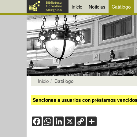
Inicio
Noticias
Catálogo
Inicio
Catálogo
Sanciones a usuarios con préstamos vencidos:
Facebook
WhatsApp
LinkedIn
X
Copy
Share
Link