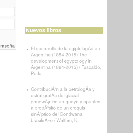
Nuevos libros
traseña
El desarrollo de la egiptologÃ­a en
Argentina (1884-2015) The
development of egyptology in
Argentina (1884-2015) / Fuscaldo,
Perla
ContribuciÃ³n a la petrologÃ­a y
estratigrafÃ­a del glacial
gondwÃ¡nico uruguayo y apuntes
a propÃ³sito de un croquis
sinÃ³ptico del Gondwana
brasileÃ±o / Walther, K.