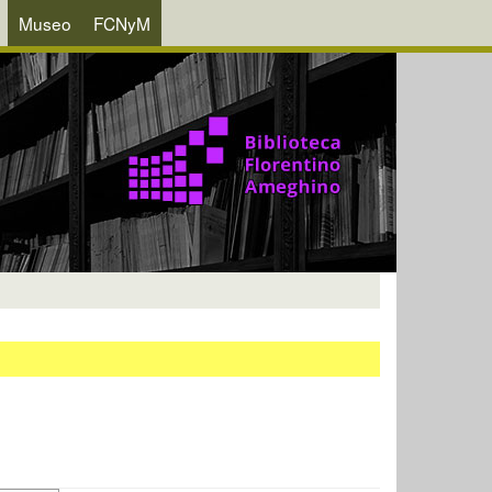
Museo
FCNyM