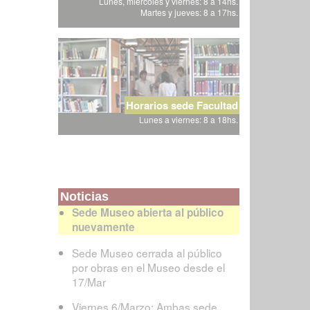
Lunes, miércoles y viernes: 8 a 14hs.
Martes y jueves: 8 a 17hs.
Horarios sede Facultad
Lunes a viernes: 8 a 18hs.
Noticias
Sede Museo abierta al público
nuevamente
Sede Museo cerrada al público
por obras en el Museo desde el
17/Mar
Viernes 6/Marzo: Ambas sede