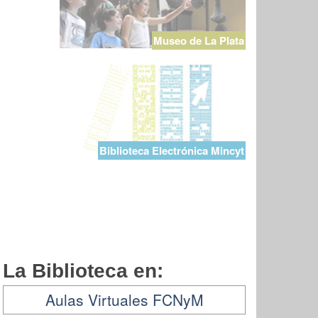
Museo de La Plata
Biblioteca Electrónica Mincyt
La Biblioteca en:
Aulas Virtuales FCNyM