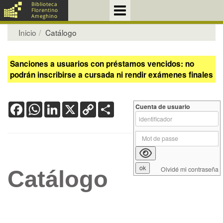
Inicio
Catálogo
Sanciones a usuarios con préstamos vencidos: no
podrán inscribirse a cursada ni rendir exámenes finales
Facebook
WhatsApp
LinkedIn
X
Copy
Share
Cuenta de usuario
Link
Olvidé mi contraseña
Catálogo