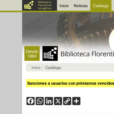
Inicio
Noticias
Catálogo
Inicio
Catálogo
Sanciones a usuarios con préstamos vencidos:
Facebook
WhatsApp
LinkedIn
X
Copy
Share
Link