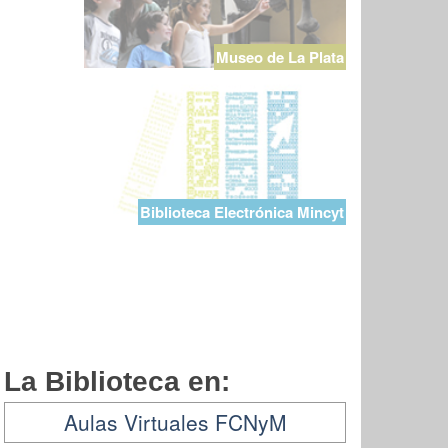
Museo de La Plata
Biblioteca Electrónica Mincyt
La Biblioteca en:
Aulas Virtuales FCNyM