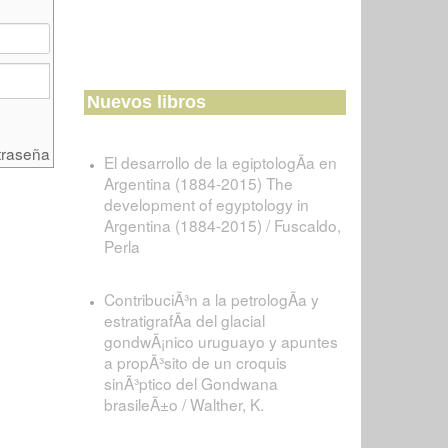
Nuevos libros
traseña
El desarrollo de la egiptologÃ­a en
Argentina (1884-2015) The
development of egyptology in
Argentina (1884-2015) / Fuscaldo,
Perla
ContribuciÃ³n a la petrologÃ­a y
estratigrafÃ­a del glacial
gondwÃ¡nico uruguayo y apuntes
a propÃ³sito de un croquis
sinÃ³ptico del Gondwana
brasileÃ±o / Walther, K.