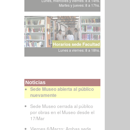
Lunes, miércoles y viernes: 8 a 14hs.
Martes y jueves: 8 a 17hs.
Horarios sede Facultad
Lunes a viernes: 8 a 18hs.
Noticias
Sede Museo abierta al público
nuevamente
Sede Museo cerrada al público
por obras en el Museo desde el
17/Mar
Viernes 6/Marzo: Ambas sede