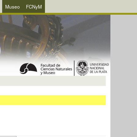
Museo
FCNyM