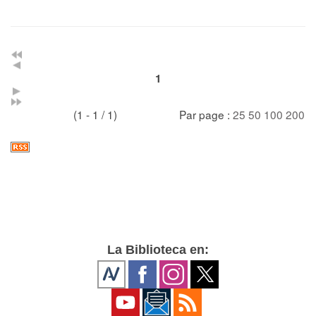
1
(1 - 1 / 1)
Par page :
25
50
100
200
La Biblioteca en: