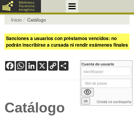
Inicio
Catálogo
Sanciones a usuarios con préstamos vencidos: no
podrán inscribirse a cursada ni rendir exámenes finales
Facebook
WhatsApp
LinkedIn
X
Copy
Share
Cuenta de usuario
Link
Olvidé mi contraseña
Catálogo