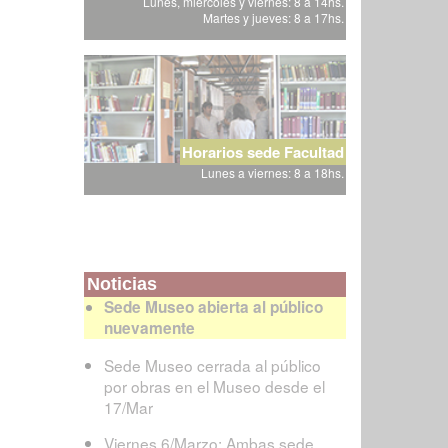
Lunes, miércoles y viernes: 8 a 14hs.
Martes y jueves: 8 a 17hs.
Horarios sede Facultad
Lunes a viernes: 8 a 18hs.
Noticias
Sede Museo abierta al público
nuevamente
Sede Museo cerrada al público
por obras en el Museo desde el
17/Mar
Viernes 6/Marzo: Ambas sede