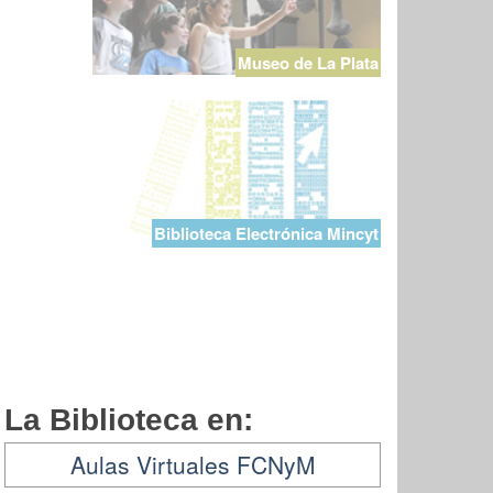
Museo de La Plata
Biblioteca Electrónica Mincyt
La Biblioteca en:
Aulas Virtuales FCNyM