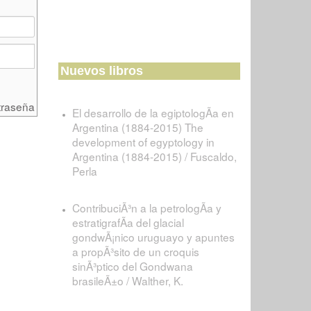
Nuevos libros
traseña
El desarrollo de la egiptologÃ­a en
Argentina (1884-2015) The
development of egyptology in
Argentina (1884-2015) / Fuscaldo,
Perla
ContribuciÃ³n a la petrologÃ­a y
estratigrafÃ­a del glacial
gondwÃ¡nico uruguayo y apuntes
a propÃ³sito de un croquis
sinÃ³ptico del Gondwana
brasileÃ±o / Walther, K.