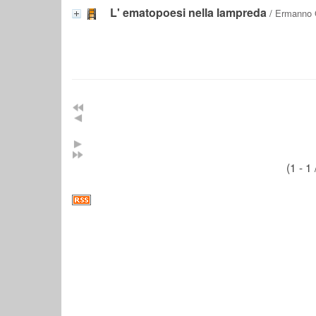
L' ematopoesi nella lampreda
/
Ermanno G
(1 - 1 