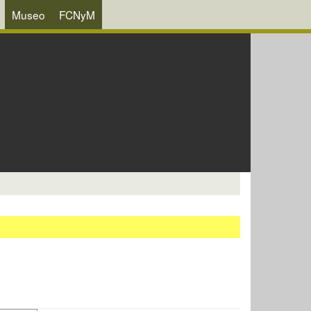
Museo
FCNyM