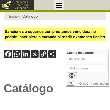
Inicio
Catálogo
Sanciones a usuarios con préstamos vencidos: no
podrán inscribirse a cursada ni rendir exámenes finales
Facebook
WhatsApp
LinkedIn
X
Copy
Share
Cuenta de usuario
Link
Olvidé mi contraseña
Catálogo