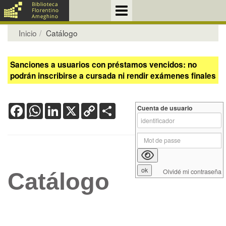
Inicio
Catálogo
Sanciones a usuarios con préstamos vencidos: no
podrán inscribirse a cursada ni rendir exámenes finales
Facebook
WhatsApp
LinkedIn
X
Copy
Share
Cuenta de usuario
Link
Olvidé mi contraseña
Catálogo