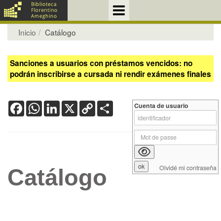
Inicio
Catálogo
Sanciones a usuarios con préstamos vencidos: no
podrán inscribirse a cursada ni rendir exámenes finales
Facebook
WhatsApp
LinkedIn
X
Copy
Share
Cuenta de usuario
Link
Olvidé mi contraseña
Catálogo