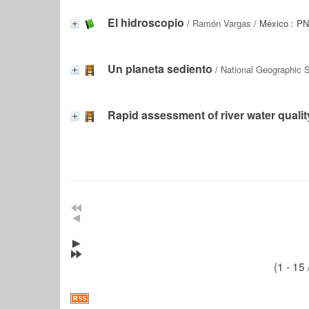
El hidroscopio
/
Ramón Vargas
/ México : P
Un planeta sediento
/
National Geographic 
Rapid assessment of river water quali
(1 - 15 