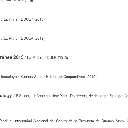
o
/ La Plata : EDULP (2013)
o
/ La Plata : EDULP (2013)
rránea 2013
/ La Plata : EDULP (2013)
nicacelaya
/ Buenos Aires : Ediciones Cooperativas (2012)
cology
/
F.Stuart, III Chapin
/ New York; Dordrecht; Heidelberg : Springer (
andil : Universidad Nacional del Centro de la Provincia de Buenos Aires. 