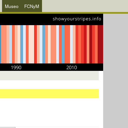
Museo
FCNyM