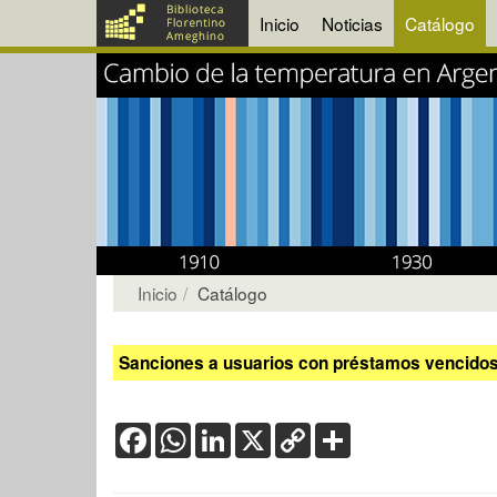
Inicio
Noticias
Catálogo
Inicio
Catálogo
Sanciones a usuarios con préstamos vencidos:
Facebook
WhatsApp
LinkedIn
X
Copy
Share
Link