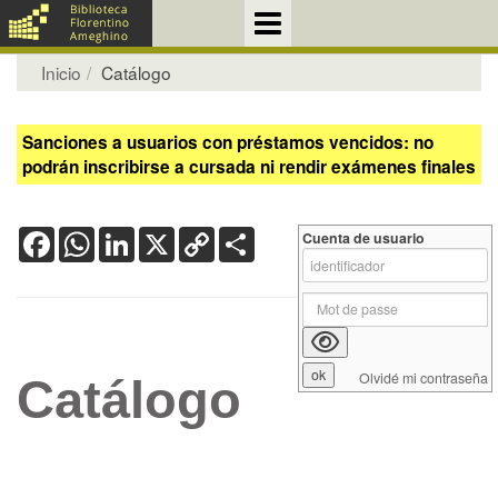
Inicio
Catálogo
Sanciones a usuarios con préstamos vencidos: no
podrán inscribirse a cursada ni rendir exámenes finales
Facebook
WhatsApp
LinkedIn
X
Copy
Share
Cuenta de usuario
Link
Olvidé mi contraseña
Catálogo