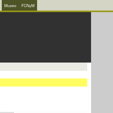
Museo
FCNyM