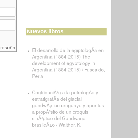
Nuevos libros
traseña
El desarrollo de la egiptologÃ­a en
Argentina (1884-2015) The
development of egyptology in
Argentina (1884-2015) / Fuscaldo,
Perla
ContribuciÃ³n a la petrologÃ­a y
estratigrafÃ­a del glacial
gondwÃ¡nico uruguayo y apuntes
a propÃ³sito de un croquis
sinÃ³ptico del Gondwana
brasileÃ±o / Walther, K.