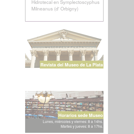
Hidrotecal en Symplectoscyphus
Milneanus (d' Orbigny)
Revista del Museo de La Plata
Horarios sede Museo
Lunes, miércoles y viernes: 8 a 14hs.
Martes y jueves: 8 a 17hs.