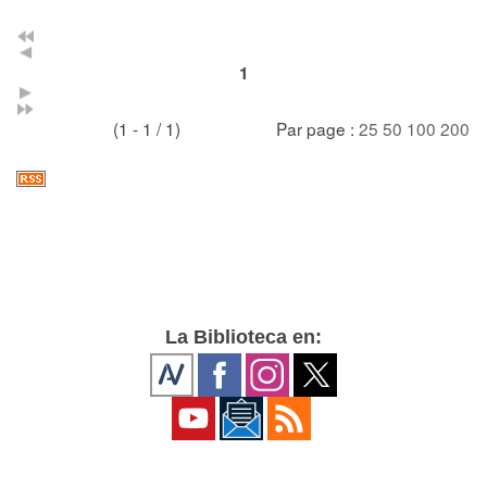
1
(1 - 1 / 1)
Par page :
25
50
100
200
La Biblioteca en: