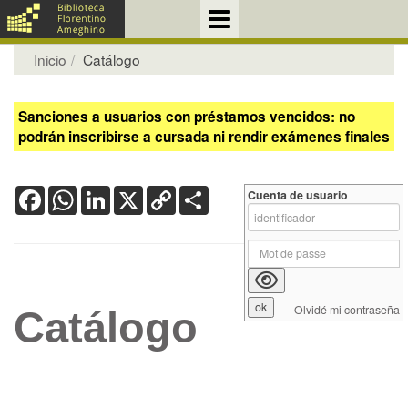
Inicio
Catálogo
Sanciones a usuarios con préstamos vencidos: no
podrán inscribirse a cursada ni rendir exámenes finales
Facebook
WhatsApp
LinkedIn
X
Copy
Share
Cuenta de usuario
Link
Olvidé mi contraseña
Catálogo