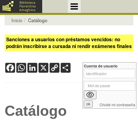
Inicio
Catálogo
Sanciones a usuarios con préstamos vencidos: no
podrán inscribirse a cursada ni rendir exámenes finales
Facebook
WhatsApp
LinkedIn
X
Copy
Share
Cuenta de usuario
Link
Olvidé mi contraseña
Catálogo