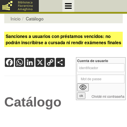
Inicio
Catálogo
Sanciones a usuarios con préstamos vencidos: no
podrán inscribirse a cursada ni rendir exámenes finales
Facebook
WhatsApp
LinkedIn
X
Copy
Share
Cuenta de usuario
Link
Olvidé mi contraseña
Catálogo