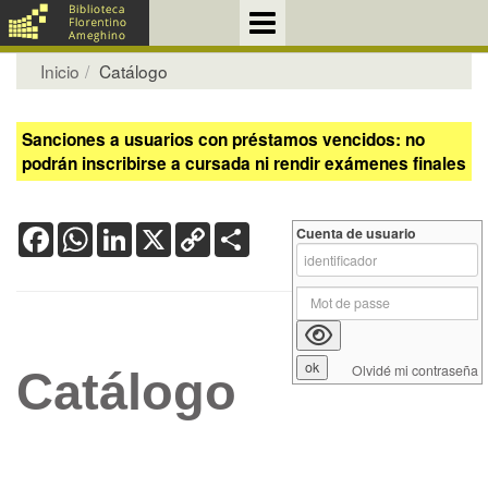
Inicio
Catálogo
Sanciones a usuarios con préstamos vencidos: no
podrán inscribirse a cursada ni rendir exámenes finales
Facebook
WhatsApp
LinkedIn
X
Copy
Share
Cuenta de usuario
Link
Olvidé mi contraseña
Catálogo