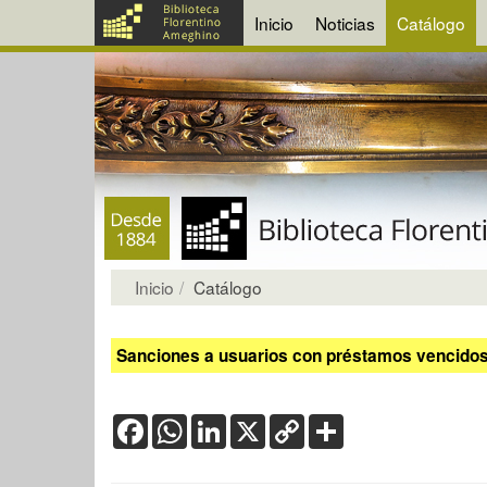
Inicio
Noticias
Catálogo
Inicio
Catálogo
Sanciones a usuarios con préstamos vencidos:
Facebook
WhatsApp
LinkedIn
X
Copy
Share
Link