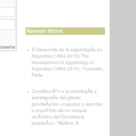
Nuevos libros
traseña
El desarrollo de la egiptologÃ­a en
Argentina (1884-2015) The
development of egyptology in
Argentina (1884-2015) / Fuscaldo,
Perla
ContribuciÃ³n a la petrologÃ­a y
estratigrafÃ­a del glacial
gondwÃ¡nico uruguayo y apuntes
a propÃ³sito de un croquis
sinÃ³ptico del Gondwana
brasileÃ±o / Walther, K.