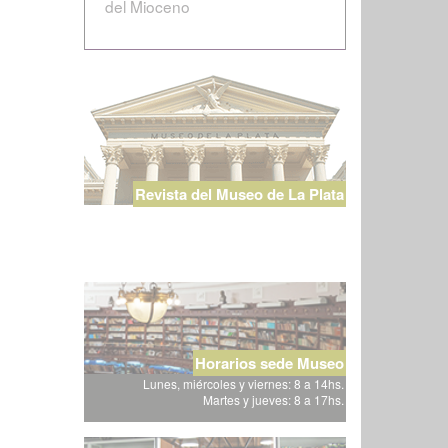
del Mioceno
Revista del Museo de La Plata
Horarios sede Museo
Lunes, miércoles y viernes: 8 a 14hs.
Martes y jueves: 8 a 17hs.