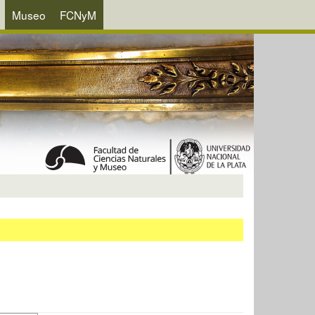
Museo
FCNyM