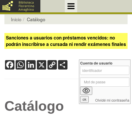
Inicio
Catálogo
Sanciones a usuarios con préstamos vencidos: no
podrán inscribirse a cursada ni rendir exámenes finales
Facebook
WhatsApp
LinkedIn
X
Copy
Share
Cuenta de usuario
Link
Olvidé mi contraseña
Catálogo