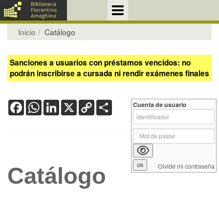
Inicio
Catálogo
Sanciones a usuarios con préstamos vencidos: no
podrán inscribirse a cursada ni rendir exámenes finales
Facebook
WhatsApp
LinkedIn
X
Copy
Share
Cuenta de usuario
Link
Olvidé mi contraseña
Catálogo