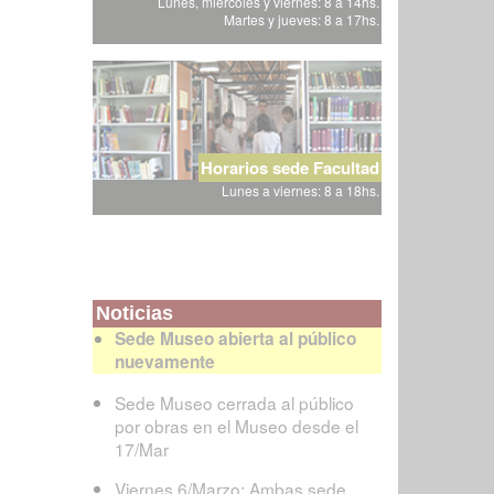
Lunes, miércoles y viernes: 8 a 14hs.
Martes y jueves: 8 a 17hs.
Horarios sede Facultad
Lunes a viernes: 8 a 18hs.
Noticias
Sede Museo abierta al público
nuevamente
Sede Museo cerrada al público
por obras en el Museo desde el
17/Mar
Viernes 6/Marzo: Ambas sede