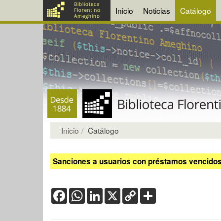
Inicio
Noticias
Catálogo
Inicio
Catálogo
Sanciones a usuarios con préstamos vencidos:
Facebook
WhatsApp
LinkedIn
X
Copy
Share
Link