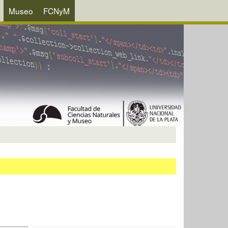
Museo
FCNyM