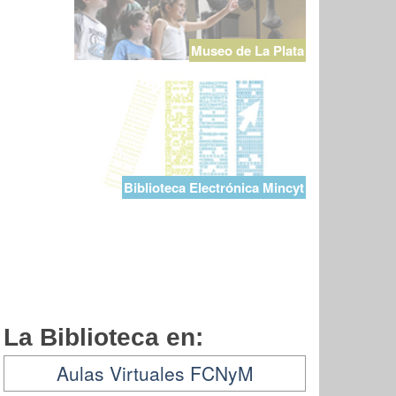
Museo de La Plata
Biblioteca Electrónica Mincyt
La Biblioteca en:
Aulas Virtuales FCNyM