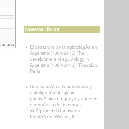
Nuevos libros
traseña
El desarrollo de la egiptologÃ­a en
Argentina (1884-2015) The
development of egyptology in
Argentina (1884-2015) / Fuscaldo,
Perla
ContribuciÃ³n a la petrologÃ­a y
estratigrafÃ­a del glacial
gondwÃ¡nico uruguayo y apuntes
a propÃ³sito de un croquis
sinÃ³ptico del Gondwana
brasileÃ±o / Walther, K.