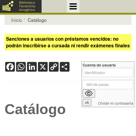
Inicio
Catálogo
Sanciones a usuarios con préstamos vencidos: no
podrán inscribirse a cursada ni rendir exámenes finales
Facebook
WhatsApp
LinkedIn
X
Copy
Share
Cuenta de usuario
Link
Olvidé mi contraseña
Catálogo