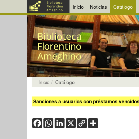
Inicio
Noticias
Catálogo
Inicio
Catálogo
Sanciones a usuarios con préstamos vencidos:
Facebook
WhatsApp
LinkedIn
X
Copy
Share
Link