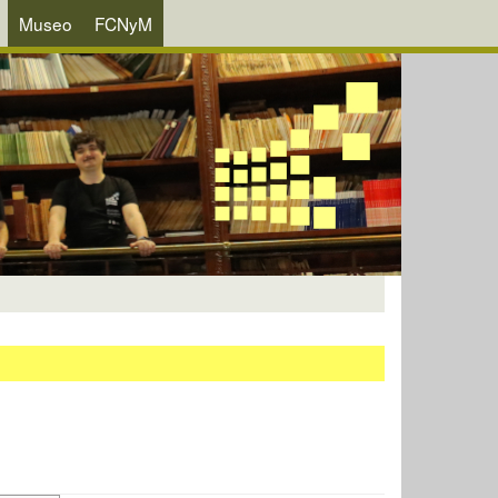
Museo
FCNyM