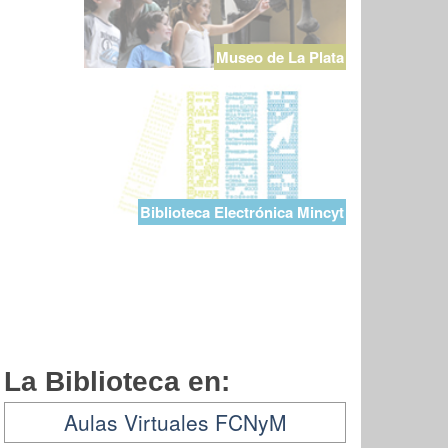
Museo de La Plata
Biblioteca Electrónica Mincyt
La Biblioteca en:
Aulas Virtuales FCNyM