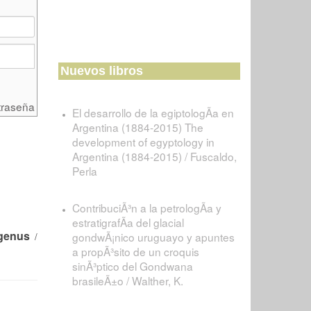
Nuevos libros
traseña
El desarrollo de la egiptologÃ­a en
Argentina (1884-2015) The
development of egyptology in
Argentina (1884-2015) / Fuscaldo,
Perla
ContribuciÃ³n a la petrologÃ­a y
estratigrafÃ­a del glacial
 genus
gondwÃ¡nico uruguayo y apuntes
/
a propÃ³sito de un croquis
sinÃ³ptico del Gondwana
brasileÃ±o / Walther, K.