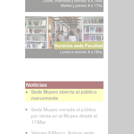
Lunes, miércoles y viernes: 8 a 14hs.
Martes y jueves: 8 a 17hs.
Horarios sede Facultad
Lunes a viernes: 8 a 18hs.
Noticias
Sede Museo abierta al público
nuevamente
Sede Museo cerrada al público
por obras en el Museo desde el
17/Mar
Viernes 6/Marzo: Ambas sede