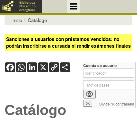
Inicio
Catálogo
Sanciones a usuarios con préstamos vencidos: no
podrán inscribirse a cursada ni rendir exámenes finales
Facebook
WhatsApp
LinkedIn
X
Copy
Share
Cuenta de usuario
Link
Olvidé mi contraseña
Catálogo