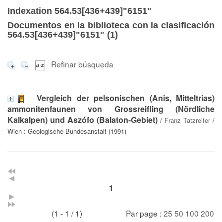
Indexation 564.53[436+439]"6151"
Documentos en la biblioteca con la clasificación
564.53[436+439]"6151" (
1
)
Refinar búsqueda
Vergleich der pelsonischen (Anis, Mitteltrias)
ammonitenfaunen von Grossreifling (Nördliche
Kalkalpen) und Aszófo (Balaton-Gebiet)
/
Franz Tatzreiter
/
Wien : Geologische Bundesanstalt (1991)
1
(1 - 1 / 1)
Par page :
25
50
100
200