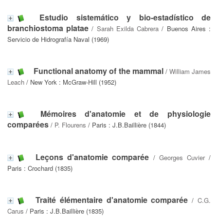
Estudio sistemático y bio-estadístico de
branchiostoma platae
/
Sarah Exilda Cabrera
/ Buenos Aires :
Servicio de Hidrografía Naval (1969)
Functional anatomy of the mammal
/
William James
Leach
/ New York : McGraw-Hill (1952)
Mémoires d'anatomie et de physiologie
comparées
/
P. Flourens
/ Paris : J.B.Baillière (1844)
Leçons d'anatomie comparée
/
Georges Cuvier
/
Paris : Crochard (1835)
Traité élémentaire d'anatomie comparée
/
C.G.
Carus
/ Paris : J.B.Baillière (1835)