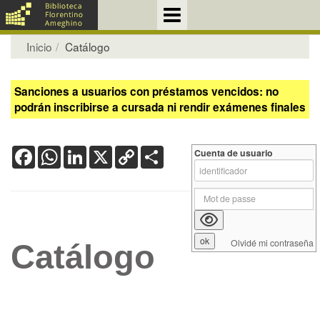
Inicio
Catálogo
Sanciones a usuarios con préstamos vencidos: no
podrán inscribirse a cursada ni rendir exámenes finales
Facebook
WhatsApp
LinkedIn
X
Copy
Share
Cuenta de usuario
Link
Olvidé mi contraseña
Catálogo