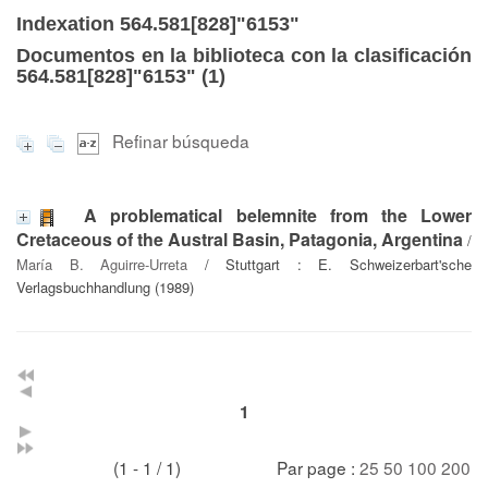
Indexation 564.581[828]"6153"
Documentos en la biblioteca con la clasificación
564.581[828]"6153" (
1
)
Refinar búsqueda
A problematical belemnite from the Lower
Cretaceous of the Austral Basin, Patagonia, Argentina
/
María B. Aguirre-Urreta
/ Stuttgart : E. Schweizerbart'sche
Verlagsbuchhandlung (1989)
1
(1 - 1 / 1)
Par page :
25
50
100
200