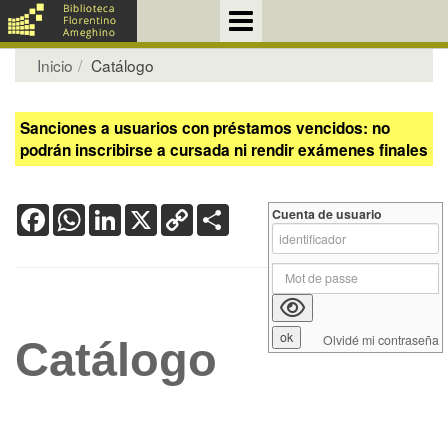
Inicio
Catálogo
Sanciones a usuarios con préstamos vencidos: no
podrán inscribirse a cursada ni rendir exámenes finales
Facebook
WhatsApp
LinkedIn
X
Copy
Share
Cuenta de usuario
Link
Olvidé mi contraseña
Catálogo