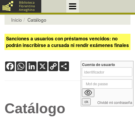
Inicio
Catálogo
Sanciones a usuarios con préstamos vencidos: no
podrán inscribirse a cursada ni rendir exámenes finales
Facebook
WhatsApp
LinkedIn
X
Copy
Share
Cuenta de usuario
Link
Olvidé mi contraseña
Catálogo