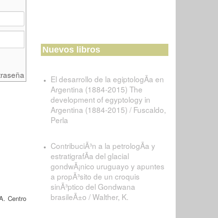
Nuevos libros
traseña
El desarrollo de la egiptologÃ­a en
Argentina (1884-2015) The
development of egyptology in
Argentina (1884-2015) / Fuscaldo,
Perla
ContribuciÃ³n a la petrologÃ­a y
estratigrafÃ­a del glacial
gondwÃ¡nico uruguayo y apuntes
a propÃ³sito de un croquis
sinÃ³ptico del Gondwana
brasileÃ±o / Walther, K.
A. Centro