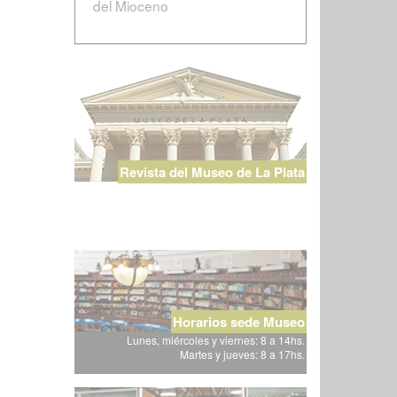
del Mioceno
Revista del Museo de La Plata
Horarios sede Museo
Lunes, miércoles y viernes: 8 a 14hs.
Martes y jueves: 8 a 17hs.