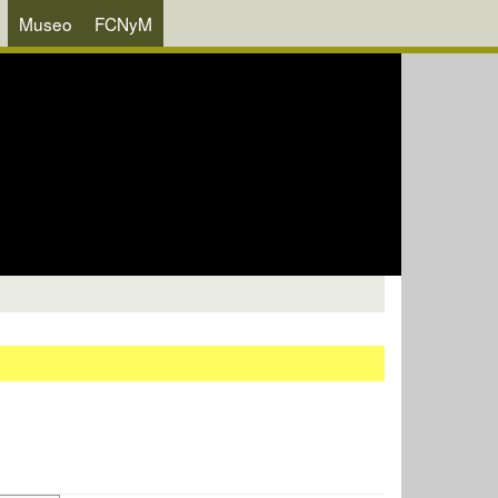
Museo
FCNyM