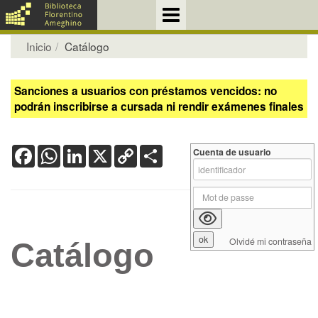
Inicio
Catálogo
Sanciones a usuarios con préstamos vencidos: no
podrán inscribirse a cursada ni rendir exámenes finales
Facebook
WhatsApp
LinkedIn
X
Copy
Share
Cuenta de usuario
Link
Olvidé mi contraseña
Catálogo