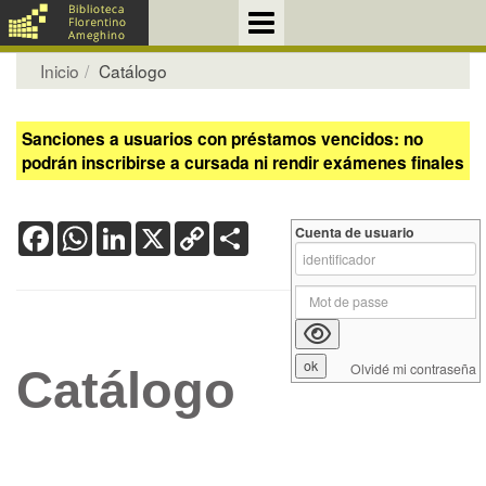
Inicio
Catálogo
Sanciones a usuarios con préstamos vencidos: no
podrán inscribirse a cursada ni rendir exámenes finales
Facebook
WhatsApp
LinkedIn
X
Copy
Share
Cuenta de usuario
Link
Olvidé mi contraseña
Catálogo