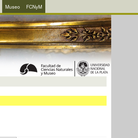
Museo
FCNyM