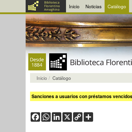
Inicio
Noticias
Catálogo
Inicio
Catálogo
Sanciones a usuarios con préstamos vencidos:
Facebook
WhatsApp
LinkedIn
X
Copy
Share
Link