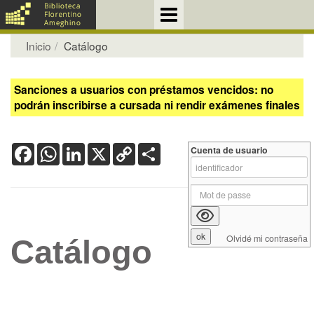
Inicio
Catálogo
Sanciones a usuarios con préstamos vencidos: no
podrán inscribirse a cursada ni rendir exámenes finales
Facebook
WhatsApp
LinkedIn
X
Copy
Share
Cuenta de usuario
Link
Olvidé mi contraseña
Catálogo