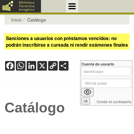
Inicio
Catálogo
Sanciones a usuarios con préstamos vencidos: no
podrán inscribirse a cursada ni rendir exámenes finales
Facebook
WhatsApp
LinkedIn
X
Copy
Share
Cuenta de usuario
Link
Olvidé mi contraseña
Catálogo