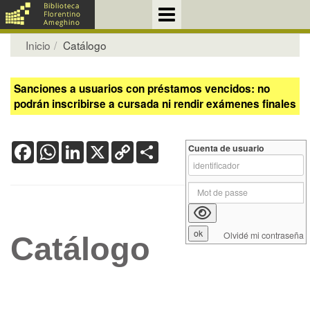
Inicio
Catálogo
Sanciones a usuarios con préstamos vencidos: no
podrán inscribirse a cursada ni rendir exámenes finales
Facebook
WhatsApp
LinkedIn
X
Copy
Share
Cuenta de usuario
Link
Olvidé mi contraseña
Catálogo