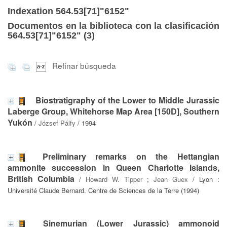
Indexation 564.53[71]"6152"
Documentos en la biblioteca con la clasificación
564.53[71]"6152" (
3
)
Refinar búsqueda
Biostratigraphy of the Lower to Middle Jurassic
Laberge Group, Whitehorse Map Area [150D], Southern
Yukón
/
József Pálfy
/ 1994
Preliminary remarks on the Hettangian
ammonite succession in Queen Charlotte Islands,
British Columbia
/
Howard W. Tipper
;
Jean Guex
/ Lyon :
Université Claude Bernard. Centre de Sciences de la Terre (1994)
Sinemurian (Lower Jurassic) ammonoid