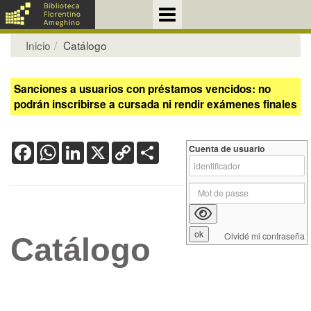
Inicio
Catálogo
Sanciones a usuarios con préstamos vencidos: no
podrán inscribirse a cursada ni rendir exámenes finales
Facebook
WhatsApp
LinkedIn
X
Copy
Share
Cuenta de usuario
Link
Olvidé mi contraseña
Catálogo