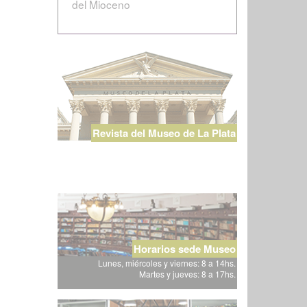
del Mioceno
Revista del Museo de La Plata
Horarios sede Museo
Lunes, miércoles y viernes: 8 a 14hs.
Martes y jueves: 8 a 17hs.