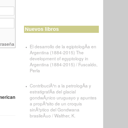
Nuevos libros
traseña
El desarrollo de la egiptologÃ­a en
Argentina (1884-2015) The
development of egyptology in
Argentina (1884-2015) / Fuscaldo,
Perla
ContribuciÃ³n a la petrologÃ­a y
estratigrafÃ­a del glacial
merican
gondwÃ¡nico uruguayo y apuntes
a propÃ³sito de un croquis
sinÃ³ptico del Gondwana
brasileÃ±o / Walther, K.