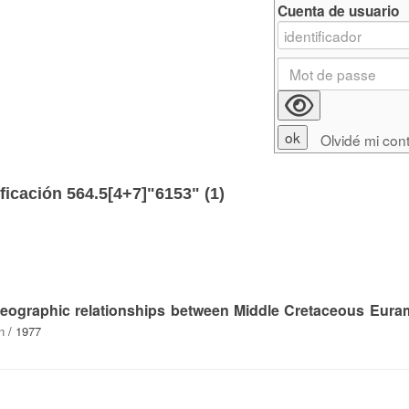
Cuenta de usuario
Olvidé mi con
ficación 564.5[4+7]"6153" (
1
)
ogeographic relationships between Middle Cretaceous Eura
n
/ 1977