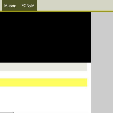
Museo
FCNyM