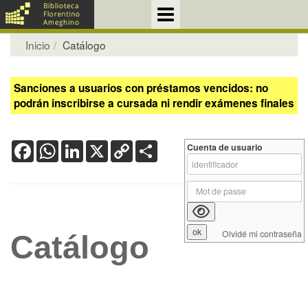
Inicio
Catálogo
Sanciones a usuarios con préstamos vencidos: no
podrán inscribirse a cursada ni rendir exámenes finales
Facebook
WhatsApp
LinkedIn
X
Copy
Share
Cuenta de usuario
Link
Olvidé mi contraseña
Catálogo