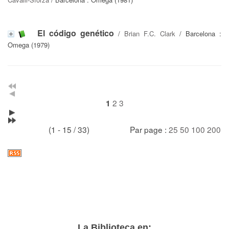
El código genético
/
Brian F.C. Clark
/ Barcelona :
Omega (1979)
2
3
1
(1 - 15 / 33)
Par page :
25
50
100
200
La Biblioteca en: