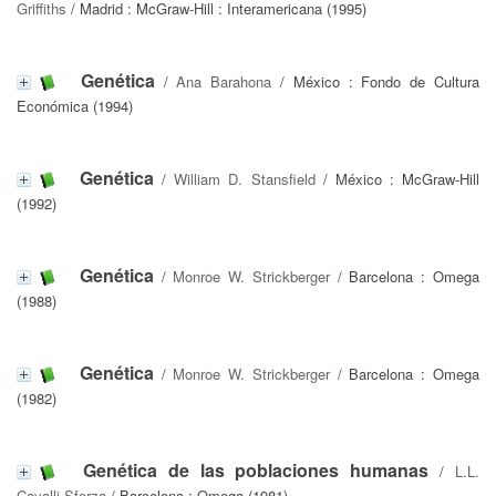
Griffiths
/ Madrid : McGraw-Hill : Interamericana (1995)
Genética
/
Ana Barahona
/ México : Fondo de Cultura
Económica (1994)
Genética
/
William D. Stansfield
/ México : McGraw-Hill
(1992)
Genética
/
Monroe W. Strickberger
/ Barcelona : Omega
(1988)
Genética
/
Monroe W. Strickberger
/ Barcelona : Omega
(1982)
Genética de las poblaciones humanas
/
L.L.
Cavalli-Sforza
/ Barcelona : Omega (1981)