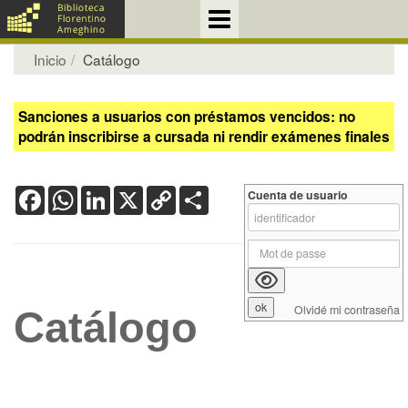
Inicio
Catálogo
Sanciones a usuarios con préstamos vencidos: no
podrán inscribirse a cursada ni rendir exámenes finales
Facebook
WhatsApp
LinkedIn
X
Copy
Share
Cuenta de usuario
Link
Olvidé mi contraseña
Catálogo